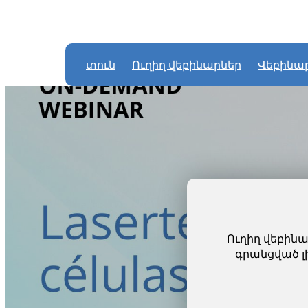
տուն
Ուղիղ վեբինարներ
Վեբինա
Ուղիղ վեբին
գրանցված լի