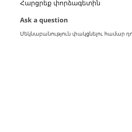
Հարցրեք փորձագետին
Ask a question
Մեկնաբանություն փակցնելու համար դ
Մուտք գործեք կամ գր
Էլ
Գաղտնաբառ
Հիշիր ինձ
Ստեղծել հաշիվ
Մոռացել եք գա
Մուտք գործեք սոցիալական հաշիվ