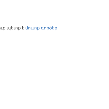
ուք պետք է
մուտք գործեք
:
անցվեք
ղտնաբառը?