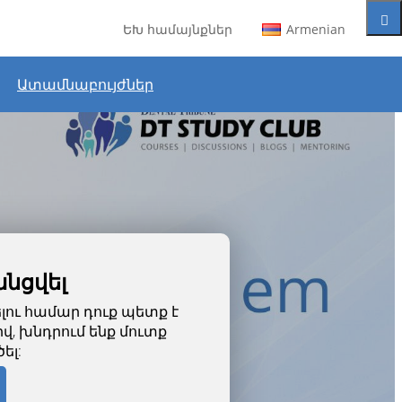
ԵԽ համայնքներ
Armenian
Ատամնաբույժներ
անցվել
ու համար դուք պետք է
վ, խնդրում ենք մուտք
ել: