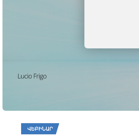
ՎԵԲԻՆԱՐ