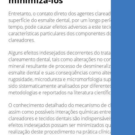
minimizá-los”
Entretanto, o contato direto dos agentes clareadores com a
superfície do esmalte dental, por um longo período de
tempo, pode causar efeitos adversos a este tecido, devido 
características particulares dos componentes dos agentes
clareadores.
Alguns efeitos indesejados decorrentes do tratamento de
clareamento dental, tais como alterações no conteúdo
mineral resultante de processo de desmineralização do
esmalte dental e suas conseqüências como alteração de
rugosidade, microdureza e micromorfologia superficial, tê
sido sistematicamente analisados por diferentes
metodologias e reportados na literatura científica.
O conhecimento detalhado do mecanismo de clareamento
assim como possíveis interações químicas entre agentes
clareadores e tecidos dentais são indispensáveis para que
efeitos indesejados possam ser minimizados quando da
realização deste procedimento na prática clínica.