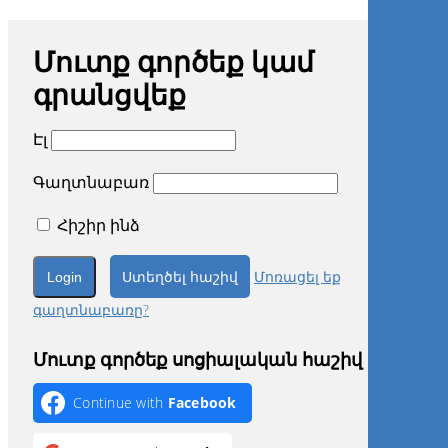
Մուտք գործեք կամ
գրանցվեք
Էլ
Գաղտնաբառ
Հիշիր ինձ
Ստեղծել հաշիվ
Մոռացել եք
գաղտնաբառը?
Մուտք գործեք սոցիալական հաշիվ
Continue with
Facebook