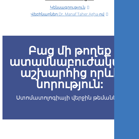
Կենսագրություն
Վեբինարներ
Dr.
Manaf Taher Agha-ով
Բաց մի թողեք
ատամնաբուժական
աշխարհից որևէ
նորություն:
Ստոմատոլոգիայի վերջին թեմաները