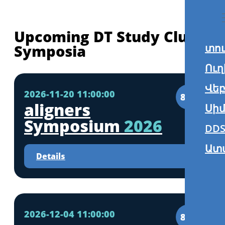
Upcoming DT Study Club
Symposia
տո
Ուղ
Վե
2026-11-20 11:00:00
8CE
aligners
Սիմ
Symposium
2026
DDS
Ատ
Details
2026-12-04 11:00:00
8CE