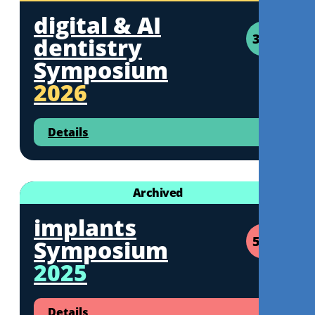
digital & AI
3CE
dentistry
Symposium
2026
Details
Archived
implants
5CE
Symposium
2025
Details