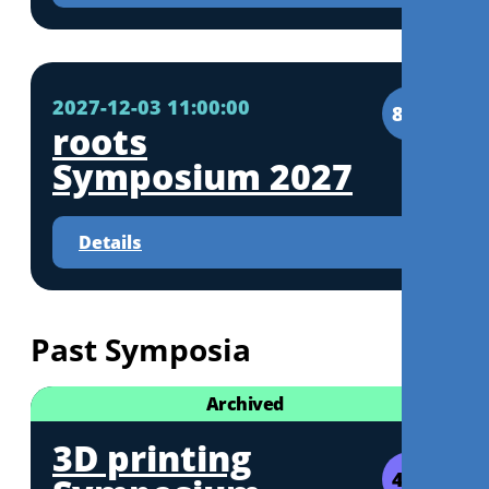
2027-12-03 11:00:00
8CE
roots
Symposium 2027
Details
Past Symposia
Archived
3D printing
4CE