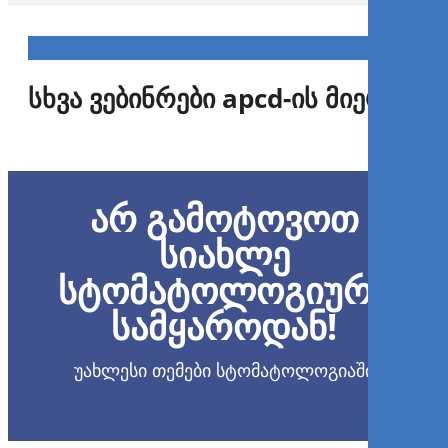
სხვა ვებინრები apcd-ის მიერ
Atendimento criancas
especiais
არ გამოტოვოთ
სიახლე
Renata Guaré
სტომატოლოგიური
სამყაროდან!
უახლესი თემები სტომატოლოგიაში
Დარეგისტრირდით ახლა