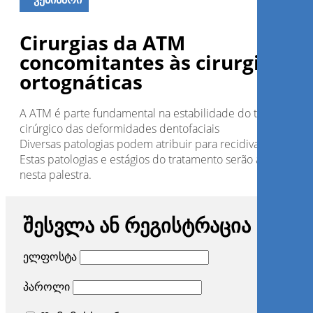
Cirurgias da ATM
concomitantes às cirurgias
ortognáticas
A ATM é parte fundamental na estabilidade do tratamento
cirúrgico das deformidades dentofaciais
Diversas patologias podem atribuir para recidivas
Estas patologias e estágios do tratamento serão abordados
nesta palestra.
შესვლა ან რეგისტრაცია
ელფოსტა
პაროლი