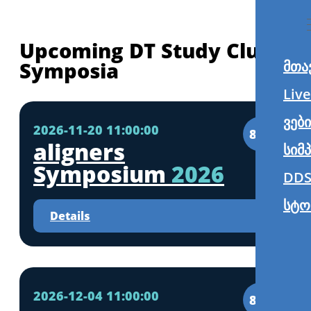
Upcoming DT Study Club
Symposia
მთა
Liv
ვებ
2026-11-20 11:00:00
8CE
aligners
სიმ
Symposium
2026
DDS
სტო
Details
2026-12-04 11:00:00
8CE