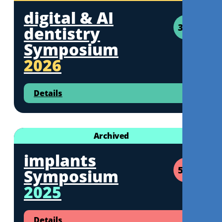
digital & AI
3CE
dentistry
Symposium
2026
Details
Archived
implants
5CE
Symposium
2025
Details