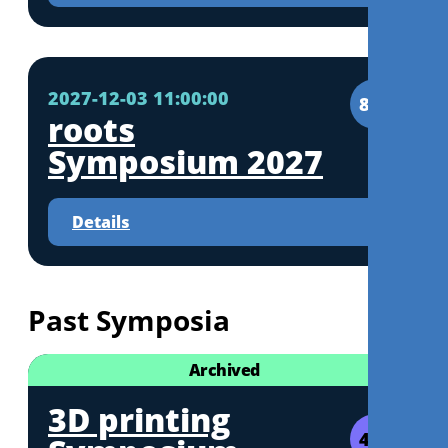
2027-12-03 11:00:00
8CE
roots
Symposium 2027
Details
Past Symposia
Archived
3D printing
4CE