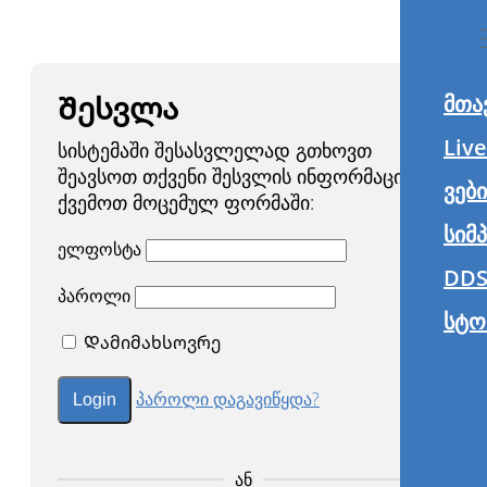
Შესვლა
მთა
Liv
სისტემაში შესასვლელად გთხოვთ
შეავსოთ თქვენი შესვლის ინფორმაცია
ვებ
ქვემოთ მოცემულ ფორმაში:
სიმ
ელფოსტა
DDS
პაროლი
სტო
Დამიმახსოვრე
პაროლი დაგავიწყდა?
ᲐᲜ