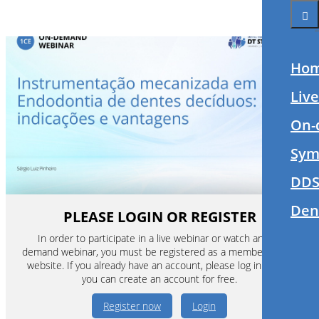
Ho
Liv
On-
Sym
DDS
Den
PLEASE LOGIN OR REGISTER
In order to participate in a live webinar or watch an on-
demand webinar, you must be registered as a member of this
website. If you already have an account, please log in. If not,
you can create an account for free.
Register now
Login