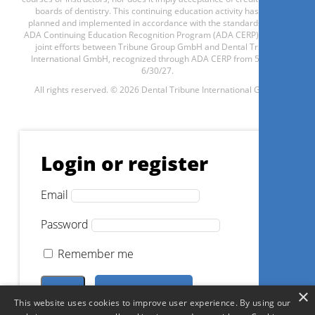
Prontuário Odontológico – A
boards of dentistry. This continuing education activity has been
planned and implemented in accordance with the standards of the
segurança do Cirurgião-
ADA Continuing Education Recognition Program (ADA CERP) through
dentista
joint efforts between Tribune Group GmbH and Dental Tribune
International GmbH, recognized through ADA CERP from 5/1/24 -
6/30/27.
Roberta Rizzo
All rights reserved. © 2026 Dental Tribune International GmbH.
Login or register
Register now
Email
Password
Alzheimer e o Idoso
Remember me
Create an account
Forgot password?
×
Jacqueline Takayanagi Garcia
This website uses cookies to improve user experience. By using our