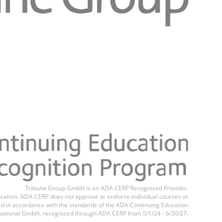
Register n
Tribune Group GmbH is an ADA CERP Recognized Provider.
education. ADA CERP does not approve or endorse individual courses or
ted in accordance with the standards of the ADA Continuing Education
national GmbH, recognized through ADA CERP from 5/1/24 - 6/30/27.