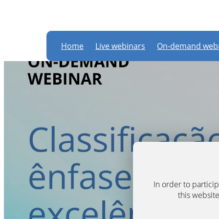
Home
Live webinars
On-demand webi
In order to partic
this website