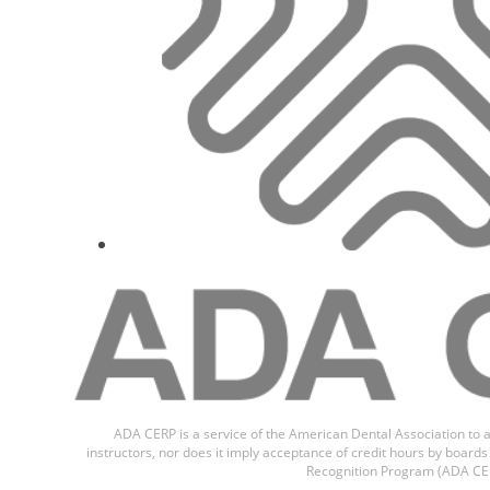
ADA CERP is a service of the American Dental Association to a
instructors, nor does it imply acceptance of credit hours by boar
Recognition Program (ADA CER