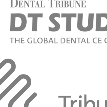
ra Vilhena
m Reabilitação Neuroclusal.
galhães Boucault