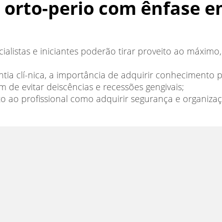
co orto-perio com ênfase 
alistas e iniciantes poderão tirar proveito ao máximo
ia clí-nica, a importância de adquirir conhecimento p
m de evitar deiscências e recessões gengivais;
ito ao profissional como adquirir segurança e organiz