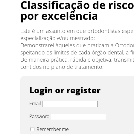
Classificação de ris
por excelência
Este é um assunto em que ortodontistas especi
especialização e/ou mestrado;
Demonstrarei àqueles que praticam a Ortodont
speitando os limites de cada órgão dental, a fi
De maneira prática, rápida e objetiva, transm
contidos no plano de tratamento.
Login or register
Email
Password
Remember me