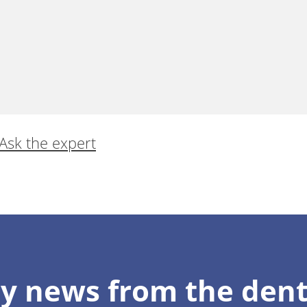
Ask the expert
r e fidelizar clientes de forma automatizada
y news from the dent
rneiro