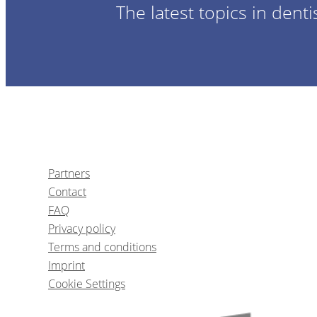
The latest topics in denti
Desmistificando a técnica de lateralizaç
Partners
Contact
Wilson Cesa
FAQ
Privacy policy
Terms and conditions
Imprint
Cookie Settings