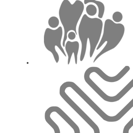
Fabiano Viei
1
CE
Oclusão com ênfase e
Carlos Henrique Ma