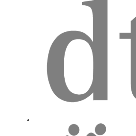
Reabilitação da maxila atrófica: i
Hid Miguel
Estratégias para promoção de saúde bucal d