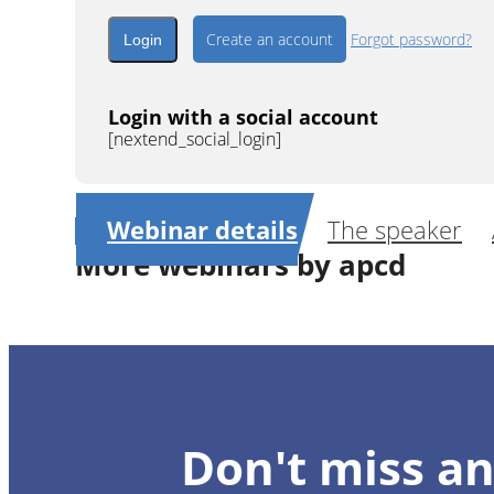
Create an account
Forgot password?
Login with a social account
[nextend_social_login]
Webinar details
The speaker
More webinars by apcd
Como utilizar a internet para encontra
Don't miss an
Weber Ca