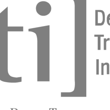
mplantes imediatos ou reconstrução óssea?
 Junior
o escolar: aspectos históricos e realidade atual