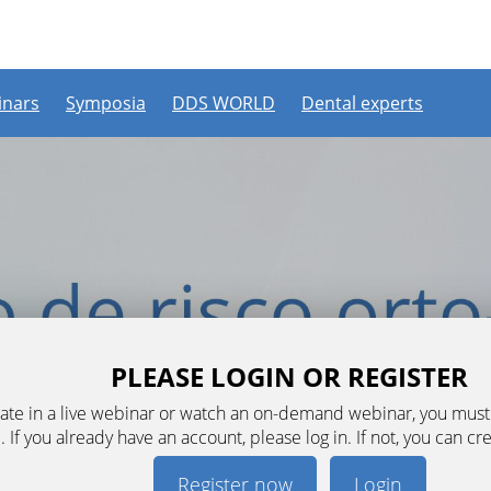
nars
Symposia
DDS WORLD
Dental experts
PLEASE LOGIN OR REGISTER
ipate in a live webinar or watch an on-demand webinar, you mus
. If you already have an account, please log in. If not, you can cr
Register now
Login