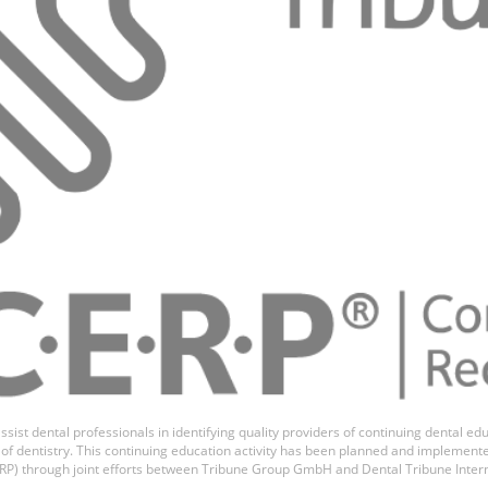
ssist dental professionals in identifying quality providers of continuing dental 
ds of dentistry. This continuing education activity has been planned and implemen
P) through joint efforts between Tribune Group GmbH and Dental Tribune Inter