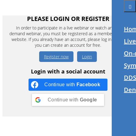
PLEASE LOGIN OR REGISTER
In order to participate in a live webinar or watch an on-
Ho
demand webinar, you must be registered as a member of this
website. If you already have an account, please log in. If not,
Liv
you can create an account for free.
On-
Register now
Login
Sym
Login with a social account
DDS
Continue with
Facebook
Den
Continue with
Google