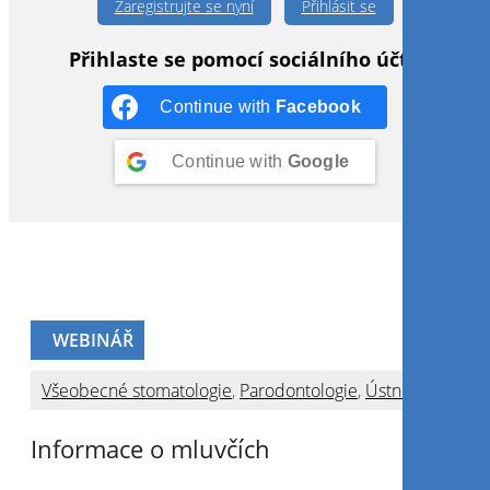
Zaregistrujte se nyní
Přihlásit se
Přihlaste se pomocí sociálního účtu
Continue with
Facebook
Continue with
Google
WEBINÁŘ
Všeobecné stomatologie
,
Parodontologie
,
Ústní hygiena
Informace o mluvčích