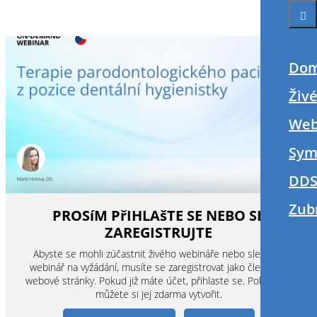
Do
Živ
Web
Sym
DDS
Zub
PROSíM PřIHLAšTE SE NEBO SE
ZAREGISTRUJTE
Abyste se mohli zúčastnit živého webináře nebo sledovat
webinář na vyžádání, musíte se zaregistrovat jako člen této
webové stránky. Pokud již máte účet, přihlaste se. Pokud ne,
můžete si jej zdarma vytvořit.