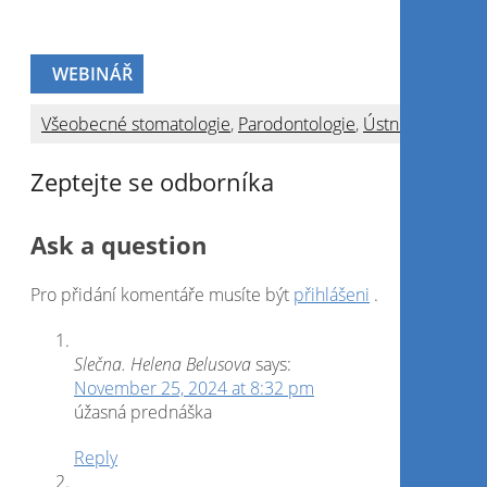
Zaregistrujte se nyní
Přihlásit se
Přihlaste se pomocí sociálního účtu
Continue with
Facebook
Continue with
Google
WEBINÁŘ
Všeobecné stomatologie
,
Parodontologie
,
Ústní hygiena
Zeptejte se odborníka