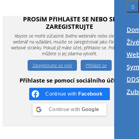
Do
Živ
Web
Sym
DDS
Zub
PROSíM PřIHLAšTE SE NEBO SE
ZAREGISTRUJTE
Abyste se mohli zúčastnit živého webináře nebo sledovat
webinář na vyžádání, musíte se zaregistrovat jako člen této
webové stránky. Pokud již máte účet, přihlaste se. Pokud ne,
můžete si jej zdarma vytvořit.