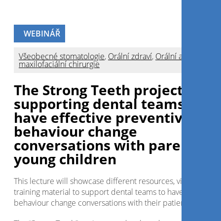
WEBINÁŘ
Všeobecné stomatologie
,
Orální zdraví
,
Orální a
maxilofaciální chirurgie
The Strong Teeth project:
supporting dental teams to
have effective preventive
behaviour change
conversations with parents of
young children
This lecture will showcase different resources, videos and
training material to support dental teams to have effective
behaviour change conversations with their patients.