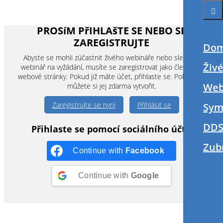
PROSíM PřIHLAšTE SE NEBO SE
ZAREGISTRUJTE
Do
Abyste se mohli zúčastnit živého webináře nebo sledovat
Živ
webinář na vyžádání, musíte se zaregistrovat jako člen této
webové stránky. Pokud již máte účet, přihlaste se. Pokud ne,
Web
můžete si jej zdarma vytvořit.
Zaregistrujte se nyní
Přihlásit se
Sym
DDS
Přihlaste se pomocí sociálního účtu
Zub
Continue with
Facebook
Continue with
Google