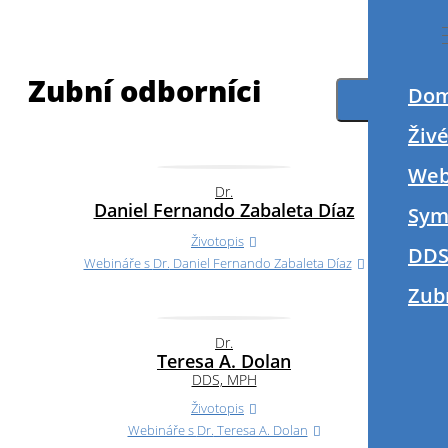
Zubní odborníci
Do
Filter
Živ
Web
Dr.
Daniel Fernando Zabaleta Díaz
Sym
Životopis
DDS
Webináře s
Dr.
Daniel Fernando Zabaleta Díaz
Zub
Dr.
Teresa A. Dolan
DDS, MPH
Životopis
Webináře s
Dr.
Teresa A. Dolan