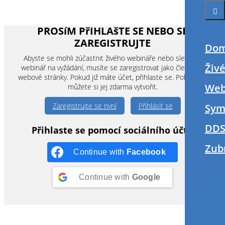
PROSíM PřIHLAšTE SE NEBO SE
ZAREGISTRUJTE
Do
Abyste se mohli zúčastnit živého webináře nebo sledovat
Živ
webinář na vyžádání, musíte se zaregistrovat jako člen této
webové stránky. Pokud již máte účet, přihlaste se. Pokud ne,
Web
můžete si jej zdarma vytvořit.
Zaregistrujte se nyní
Přihlásit se
Sym
DDS
Přihlaste se pomocí sociálního účtu
Zub
Continue with
Facebook
Continue with
Google