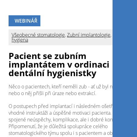
WEBINÁŘ
Všeobecné stomatologie
,
Zubní implantologie
,
Ústní
hygiena
Pacient se zubním
implantátem v ordinaci
dentální hygienistky
Něco o pacientech, kteří neměli zub - ať už byl nezaložen,
nebo o něj přišli při úraze nebo extrakcí.
O postupech před implantací i následném ošetřování,
vhodné instruktáži a úspěšné motivaci pacienta. A s tím jso
spojené neúspěchy, komplikace, ale i dobré konce.
Připomenutí, že je důležitá spolupráce celého
stomatologického týmu spolu i s pacientem a obráceně.