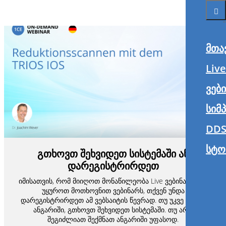
მთა
Liv
ვებ
სიმ
DDS
სტო
გთხოვთ შეხვიდეთ სისტემაში ან
დარეგისტრირდეთ
იმისათვის, რომ მიიღოთ მონაწილეობა Live ვებინარში ან
უყუროთ მოთხოვნით ვებინარს, თქვენ უნდა
დარეგისტრირდეთ ამ ვებსაიტის წევრად. თუ უკვე გაქვთ
ანგარიში, გთხოვთ შეხვიდეთ სისტემაში. თუ არა,
შეგიძლიათ შექმნათ ანგარიში უფასოდ.