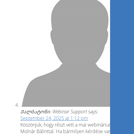
Ქალბატონი. Webinar Support
says:
September 24, 2025 at 1:12 pm
Köszönjük, hogy részt vett a mai webináriumon Dr.
Molnár Bálinttal. Ha bármilyen kérdése van