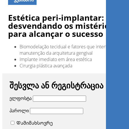
Estética peri-implantar:
desvendando os mistérios
para alcançar o sucesso
Biomodelação tecidual e fatores que interferem na
manutenção da arquitetura gengival
Implante imediato em área estética
Cirurgia plástica avançada
შესვლა ან რეგისტრაცია
ელფოსტა
პაროლი
Დამიმახსოვრე