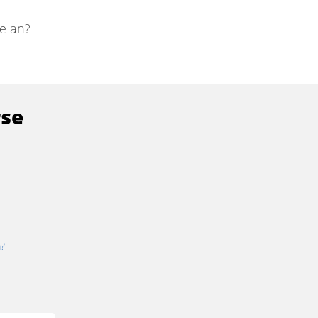
e an?
rse
a?