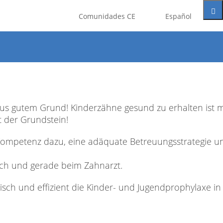
gistrado como miembro de este
Comunidades CE
Español
na cuenta de forma gratuita.
Google
us gutem Grund! Kinderzähne gesund zu erhalten ist m
t der Grundstein!
Kompetenz dazu, eine adäquate Betreuungsstrategie u
uch und gerade beim Zahnarzt.
sch und effizient die Kinder- und Jugendprophylaxe in