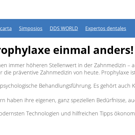
n un webinar en vivo o ver un webinar a la carta, debe estar re
a tiene una cuenta, inicie sesión. De lo contrario, puede crear u
Regístrese ahora
Iniciar sesión
 carta
Simposios
DDS WORLD
Expertos dentales
Iniciar sesión con una red social
rophylaxe einmal anders!
Continue with
Facebook
Continue with
nen immer höheren Stellenwert in der Zahnmedizin – a
ür die präventive Zahnmedizin von heute. Prophylaxe is
 psychologische Behandlungsführung. Es gehört auch 
rn haben ihre eigenen, ganz speziellen Bedürfnisse, a
modernsten Technologien und hilfreichen Tipps ökonomi