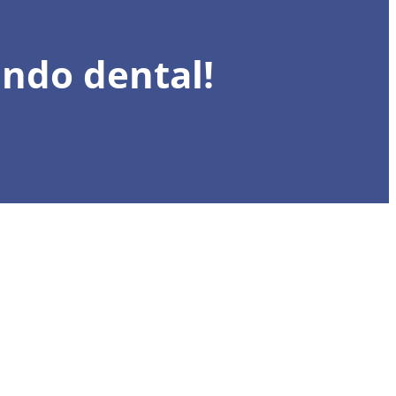
undo dental!
Regístrese aho