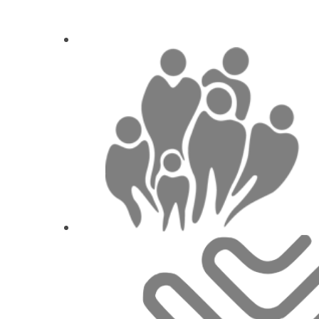
Zahnmedizinische Prophylaxe - aber richtig!
Adina M
Re-architecting Oral He