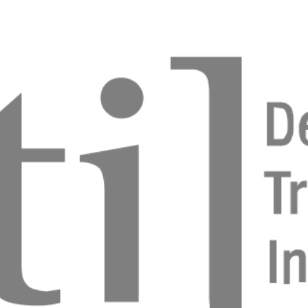
ystematischen Parodontitistherapie
k Dommisch