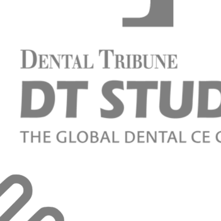
 Stressreduktion und Wellness für jeden Behandler
auder
althcare for the 21st Century