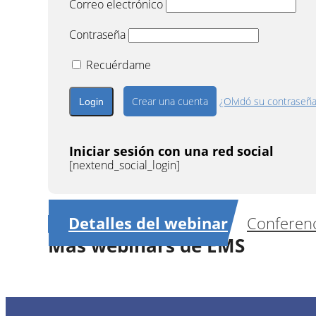
Correo electrónico
Contraseña
Recuérdame
Crear una cuenta
¿Olvidó su contraseñ
Iniciar sesión con una red social
[nextend_social_login]
Detalles del webinar
Conferenc
Más webinars de EMS
My personal journey diagnosed with COVID-1