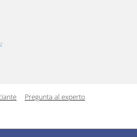
a?
iante
Pregunta al experto
9 as a Dentist & Practice Owner/Chief Resilience
Officer