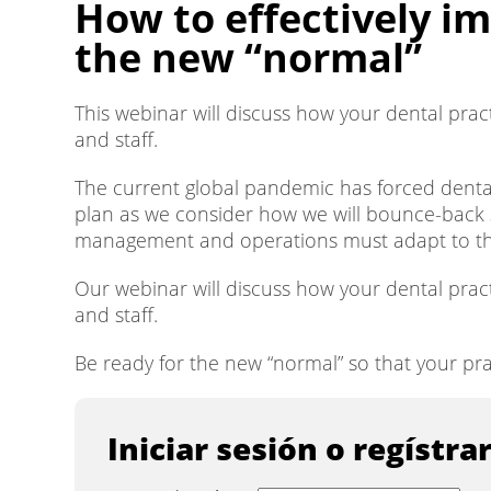
How to effectively i
the new “normal”
This webinar will discuss how your dental prac
and staff.
The current global pandemic has forced dental 
plan as we consider how we will bounce-back s
management and operations must adapt to the 
Our webinar will discuss how your dental pract
and staff.
Be ready for the new “normal” so that your pra
Iniciar sesión o regístra