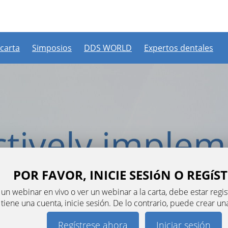
 carta
Simposios
DDS WORLD
Expertos dentales
POR FAVOR, INICIE SESIóN O REGíS
n un webinar en vivo o ver un webinar a la carta, debe estar re
a tiene una cuenta, inicie sesión. De lo contrario, puede crear u
Regístrese ahora
Iniciar sesión