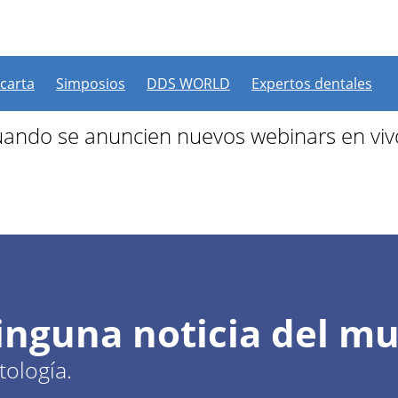
 más webinars programad
 carta
Simposios
DDS WORLD
Expertos dentales
ando se anuncien nuevos webinars en viv
ninguna noticia del m
ología.