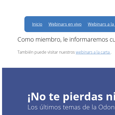
Actualmente, no hay
Inicio
Webinars en vivo
Webinars a la
Como miembro, le informaremos cu
También puede visitar nuestros
webinars a la carta
.
¡No te pierdas 
Los últimos temas de la Odont