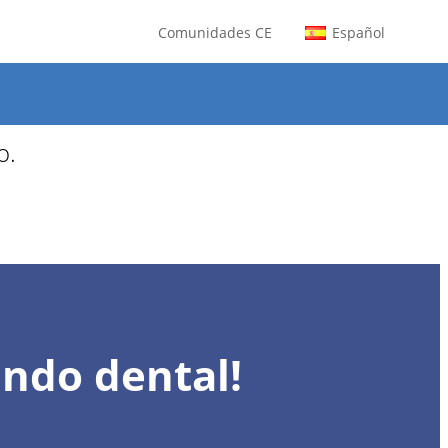
Comunidades CE
Español
os para agosto.
o.
undo dental!