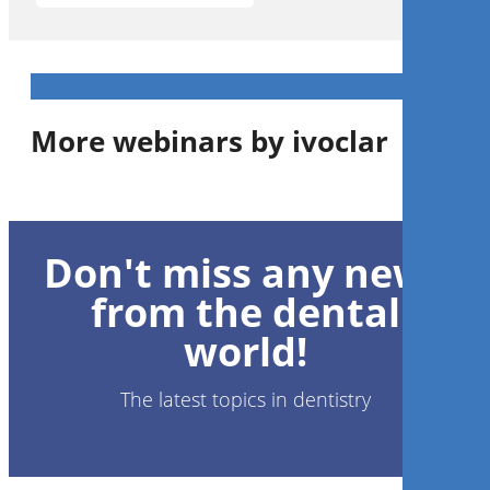
More webinars by ivoclar
1
CE
Don't miss any news
Cention N: a new innovative
filling material for the
from the dental
complete and permanent
replacement of tooth
world!
structure in posterior teeth.
Dr.
Michael Dieter
The latest topics in dentistry
Register now