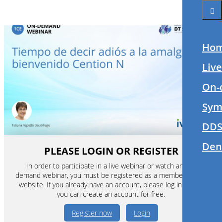
Ho
Liv
On-
Sym
DDS
Den
PLEASE LOGIN OR REGISTER
In order to participate in a live webinar or watch an on-
demand webinar, you must be registered as a member of this
website. If you already have an account, please log in. If not,
you can create an account for free.
Register now
Login