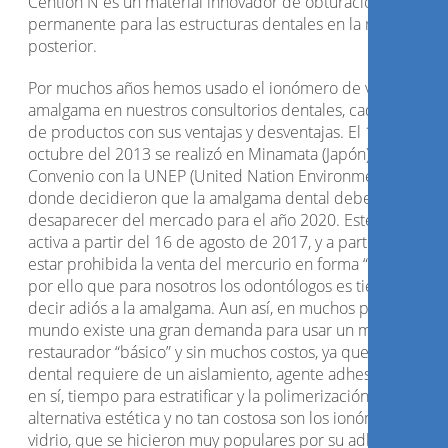
Cention N es un material innovador de obturación
permanente para las estructuras dentales en la región
posterior.
Por muchos años hemos usado el ionómero de vidrio y la
amalgama en nuestros consultorios dentales, cada categorí
de productos con sus ventajas y desventajas. El 10 de
octubre del 2013 se realizó en Minamata (Japón) un
Convenio con la UNEP (United Nation Environment Program
donde decidieron que la amalgama dental debe
desaparecer del mercado para el año 2020. Este acuerdo 
activa a partir del 16 de agosto de 2017, y a partir de allí va
estar prohibida la venta del mercurio en forma “suelta”. Es
por ello que para nosotros los odontólogos es tiempo de
decir adiós a la amalgama. Aun así, en muchos países del
mundo existe una gran demanda para usar un material
restaurador “básico” y sin muchos costos, ya que una resina
dental requiere de un aislamiento, agente adhesivo, la resi
en sí, tiempo para estratificar y la polimerización. Una
alternativa estética y no tan costosa son los ionómeros de
vidrio, que se hicieron muy populares por su adhesión