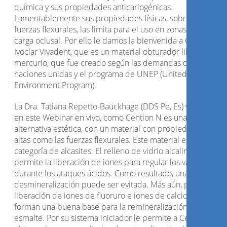
química y sus propiedades anticariogénicas.
Lamentablemente sus propiedades físicas, sobre todo las
fuerzas flexurales, las limita para el uso en zonas con much
carga oclusal. Por ello le damos la bienvenida a Cention N 
Ivoclar Vivadent, que es un material obturador libre de
mercurio, que fue creado según las demandas de las
naciones unidas y el programa de UNEP (United Nation
Environment Program).
La Dra. Tatiana Repetto-Bauckhage (DDS Pe, Es) va a explica
en este Webinar en vivo, como Cention N es una gran
alternativa estética, con un material con propiedades física
altas como las fuerzas flexurales. Este material es parte de 
categoría de alcasites. El relleno de vidrio alcalino patenta
permite la liberación de iones para regular los valores de 
durante los ataques ácidos. Como resultado, una
desmineralización puede ser evitada. Más aún, por la
liberación de iones de fluoruro e iones de calcio, éstos
forman una buena base para la remineralización del
esmalte. Por su sistema iniciador le permite a Cention N