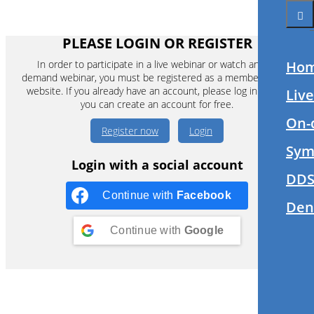
PLEASE LOGIN OR REGISTER
In order to participate in a live webinar or watch an on-
Ho
demand webinar, you must be registered as a member of this
website. If you already have an account, please log in. If not,
Liv
you can create an account for free.
On-
Register now
Login
Sym
Login with a social account
DDS
Continue with
Facebook
Den
Continue with
Google