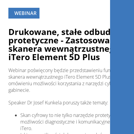
WEBINAR
Drukowane, stałe odbudowy
protetyczne - Zastosowanie
skanera wewnątrzustnego
iTero Element 5D Plus
Webinar poświęcony będzie przedstawieniu funkcji noweg
skanera wewnątrzustnego iTero Element 5D Plus oraz
omówieniu możliwości korzystania z narzędzi cyfrowych w
gabinecie.
Speaker Dr Josef Kunkela poruszy także tematy:
Skan cyfrowy to nie tylko narzędzie protetyczne. Odkr
możliwości diagnostyczne i komunikacyjne skanera
iTero.