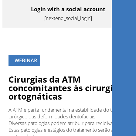
Login with a social account
[nextend_social_login]
WEBINAR
Cirurgias da ATM
concomitantes às cirurgias
ortognáticas
A ATM é parte fundamental na estabilidade do tratamento
cirúrgico das deformidades dentofaciais
Diversas patologias podem atribuir para recidivas
Estas patologias e estágios do tratamento serão abordados