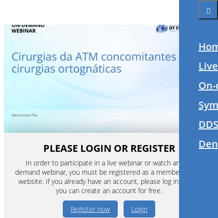
Ho
Liv
On-
Sym
DDS
Den
PLEASE LOGIN OR REGISTER
In order to participate in a live webinar or watch an on-
demand webinar, you must be registered as a member of this
website. If you already have an account, please log in. If not,
you can create an account for free.
Register now
Login