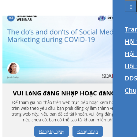
Tra
Hội 
Hội
Hội
DDS
Chu
VUI LòNG đăNG NHậP HOặC đăNG Ký
Để tham gia hội thảo trên web trực tiếp hoặc xem hội thảo
trên web theo yêu cầu, bạn phải đăng ký làm thành viên của
trang web này. Nếu bạn đã có tài khoản, vui lòng đăng nhập,
nếu chưa có, bạn có thể tạo tài khoản miễn phí.
Đăng ký ngay
Đăng nhập