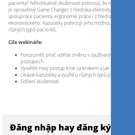
pacienta? Několikaleté zkušenosti potvrzují, že nový postup
je opravdový Game Changer z hlediska efektivity, šetrnosti,
spolupráce pacienta, ergonomie práce i z hlediska
ekonomického. Kazuistiky potvrzují jeho možnou aplikaci u
různých typů pacientů.
Cíle webináře:
Porozumět, proč udělat změnu v zaužívaných
postupech
Vysvětlit nový postup krok za krokem a jak na to v prax
Ukázat kazuistiky a využití u různých typů pacientů
Sdílení zkušeností
Đăng nhập hay đăng ký