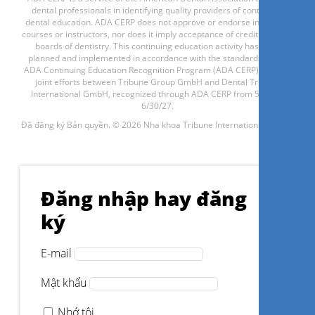
dental professionals in identifying quality providers of continuing
Đăng ký ngay
dental education. ADA CERP does not approve or endorse individual
courses or instructors, nor does it imply acceptance of credit hours by
boards of dentistry. This continuing education activity has been
planned and implemented in accordance with the standards of the
ADA Continuing Education Recognition Program (ADA CERP) through
joint efforts between Tribune Group GmbH and Dental Tribune
Implementation of GBT during
International GmbH, recognized through ADA CERP from 5/1/24 -
implant maintenance
6/30/27.
Đã đăng ký Bản quyền. © 2026 Nha khoa Tribune International GmbH.
Dr.
Gonçalo Assis
Đăng nhập hay đăng
ký
Đăng ký ngay
E-mail
Mật khẩu
Nhớ tôi