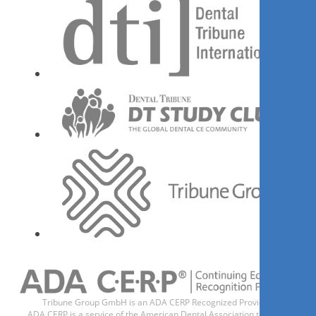
между лекар и пациент?
Guided Biofilm Therapy като
ключ за по-резултатна
Dr.
Boris Radenkov
практика
Đăng ký ngay
21st Century Preventive Care :
Are you practicing in this
century ?
Dr.
Pamela Maragliano-Muniz
Tribune Group GmbH is an ADA CERP Recognized Provider.
ADA CERP is a service of the American Dental Association to assist