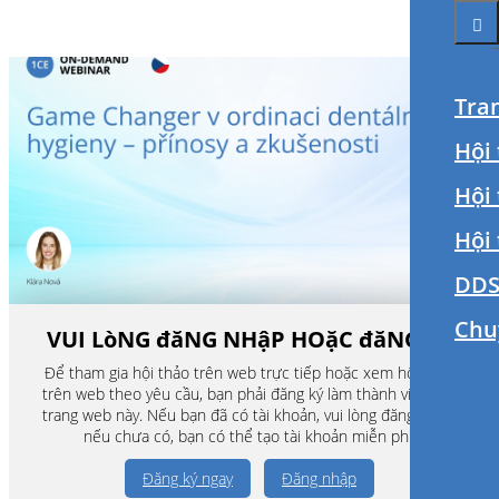
Tra
Hội 
Hội
Hội
DDS
Chu
VUI LòNG đăNG NHậP HOặC đăNG Ký
Để tham gia hội thảo trên web trực tiếp hoặc xem hội thảo
trên web theo yêu cầu, bạn phải đăng ký làm thành viên của
trang web này. Nếu bạn đã có tài khoản, vui lòng đăng nhập,
nếu chưa có, bạn có thể tạo tài khoản miễn phí.
Đăng ký ngay
Đăng nhập