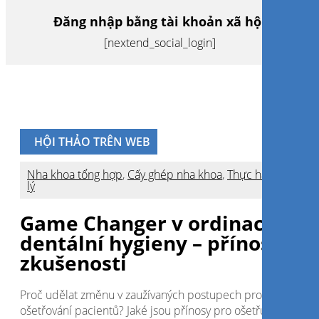
Đăng nhập bằng tài khoản xã hội
[nextend_social_login]
HỘI THẢO TRÊN WEB
Nha khoa tổng hợp
,
Cấy ghép nha khoa
,
Thực hành quản
lý
Game Changer v ordinaci
dentální hygieny – přínosy a
zkušenosti
Proč udělat změnu v zaužívaných postupech profylaktickéh
ošetřování pacientů? Jaké jsou přínosy pro ošetřujícího i