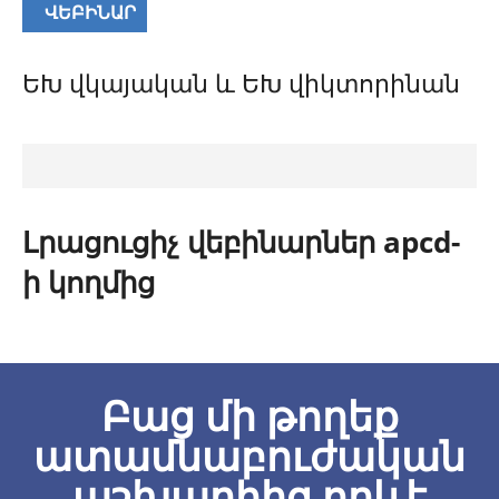
ՎԵԲԻՆԱՐ
ԵԽ վկայական և ԵԽ վիկտորինան
Լրացուցիչ վեբինարներ apcd-
ի կողմից
Բաց մի թողեք
ատամնաբուժական
աշխարհից որևէ