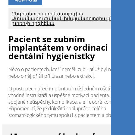
Գրանցվիր հիմա
Մուտք գործել
Մուտք գործեք սոցիալական հաշիվ
[nextend_social_login]
ՎԵԲԻՆԱՐ
Ընդհանուր ստոմատոլոգիա
,
Ատամնաբուժական իմպլանտոլոգիա
,
Բերանի
խոռոչի հիգիենա
Pacient se zubním
implantátem v ordinaci
dentální hygienistky