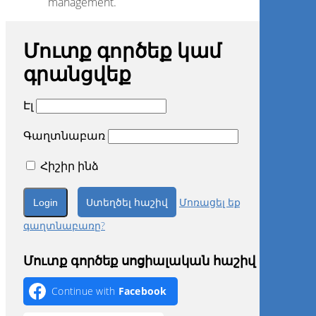
management.
Մուտք գործեք կամ
գրանցվեք
Էլ
Գաղտնաբառ
Հիշիր ինձ
Ստեղծել հաշիվ
Մոռացել եք
գաղտնաբառը?
Մուտք գործեք սոցիալական հաշիվ
Continue with
Facebook