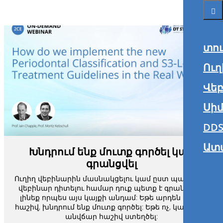
տո
Ուղ
Վե
Սիմ
DDS
Ատ
Խնդրում ենք մուտք գործել կամ
գրանցվել
Ուղիղ վեբինարին մասնակցելու կամ ըստ պահանջի
վեբինար դիտելու համար դուք պետք է գրանցված
լինեք որպես այս կայքի անդամ: Եթե արդեն ունեք
հաշիվ, խնդրում ենք մուտք գործել: Եթե ոչ, կարող եք
անվճար հաշիվ ստեղծել: