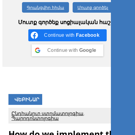
Գրանցվիր հիմա
Մուտք գործել
Մուտք գործեք սոցիալական հաշիվ
Continue with
Facebook
Continue with
Google
ՎԵԲԻՆԱՐ
Ընդհանուր ստոմատոլոգիա
,
Պարոդոնտոլոգիա
How do we implement the