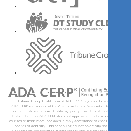
1
CE
Desafios clínicos e técnicos na
fase de transição para a
odontologia digital
Dr.
Oswaldo Scopin de Andrade
Գրանցվիր հիմա
Tribune Group GmbH is an ADA CERP Recognized Provider.
ADA CERP is a service of the American Dental Association to assist
dental professionals in identifying quality providers of continuing
dental education. ADA CERP does not approve or endorse individual
courses or instructors, nor does it imply acceptance of credit hours by
boards of dentistry. This continuing education activity has been
1
CE
planned and implemented in accordance with the standards of the