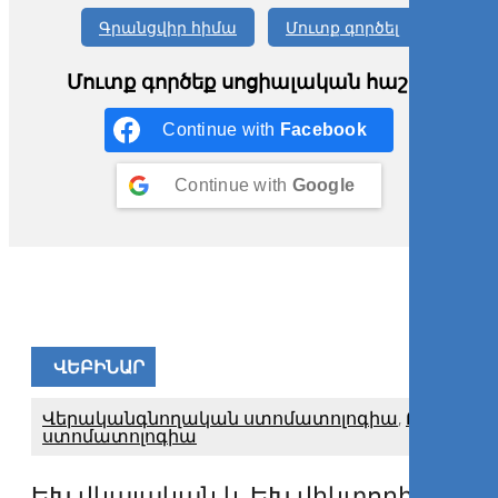
Գրանցվիր հիմա
Մուտք գործել
Մուտք գործեք սոցիալական հաշիվ
Continue with
Facebook
Continue with
Google
ՎԵԲԻՆԱՐ
Վերականգնողական ստոմատոլոգիա
,
Թվային
ստոմատոլոգիա
ԵԽ վկայական և ԵԽ վիկտորինան