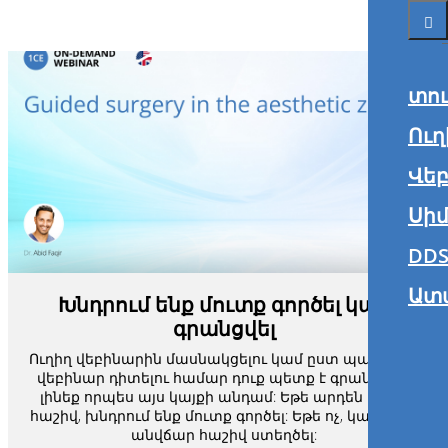
տո
Ուղ
Վե
Սիմ
DDS
Ատ
Խնդրում ենք մուտք գործել կամ
գրանցվել
Ուղիղ վեբինարին մասնակցելու կամ ըստ պահանջի
վեբինար դիտելու համար դուք պետք է գրանցված
լինեք որպես այս կայքի անդամ: Եթե արդեն ունեք
հաշիվ, խնդրում ենք մուտք գործել: Եթե ոչ, կարող եք
անվճար հաշիվ ստեղծել: