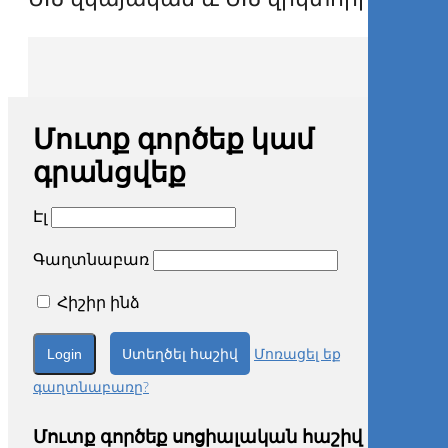
Մուտք գործեք կամ
գրանցվեք
Էլ
Գաղտնաբառ
Հիշիր ինձ
Ստեղծել հաշիվ
Մոռացել եք
գաղտնաբառը?
Մուտք գործեք սոցիալական հաշիվ