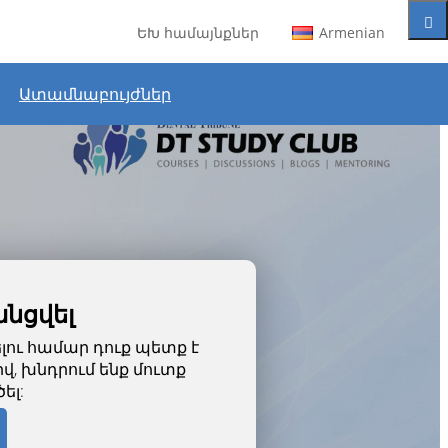
ԵԽ համայնքներ
Armenian
Ատամնաբույժներ
անցվել
ու համար դուք պետք է
վ, խնդրում ենք մուտք
ել: