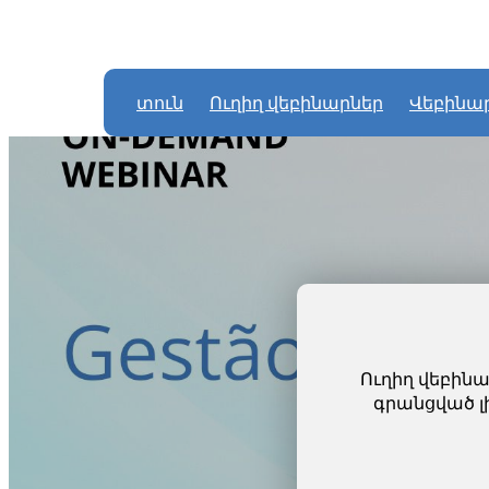
տուն
Ուղիղ վեբինարներ
Վեբինա
Ուղիղ վեբին
գրանցված լի