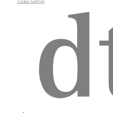
Cookie Settings
Tratamento oportuno das maloclusões de cl
rotação d
João Alberto
O papel do cirurgião bucomaxilofacial no 