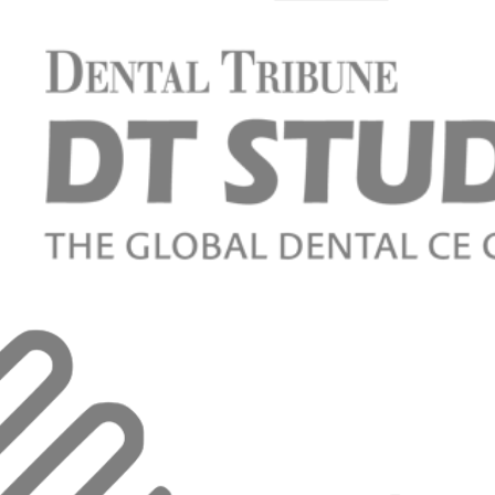
 Santos Junior
o Consultório Odontológico
Octávio T. Pacca