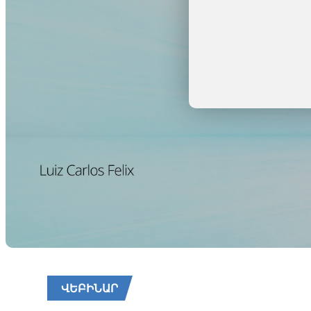
ՎԵԲԻՆԱՐ