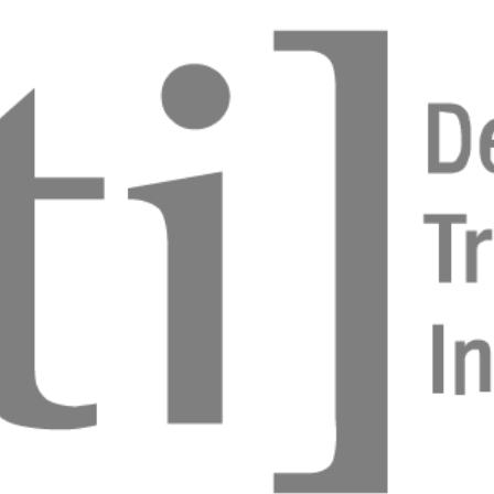
asse III em dentadura decídua e mista através da
o plano oclusal
 Martinez
atendimento da síndrome da apneia obstrutiva do
sono