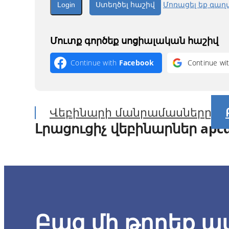
Ստեղծել հաշիվ
Մոռացել եք գա
Մուտք գործեք սոցիալական հաշիվ
Continue with
Facebook
Continue wi
Վեբինարի մանրամասները
Լրացուցիչ վեբինարներ apcd
Preparo Automatizado do 
Բաց մի թողեք 
Miguel Simão H