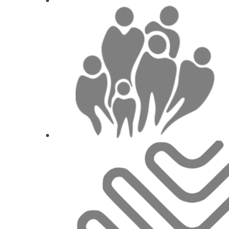
João Ferreira dos
Emergências Médicas n
Prof. Dr.
Francisco 