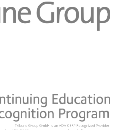
Գրանցվիր հիմ
Tribune Group GmbH is an ADA CERP Recognized Provider.