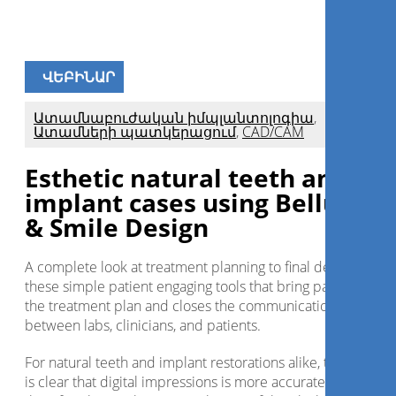
ՎԵԲԻՆԱՐ
Ատամնաբուժական իմպլանտոլոգիա
,
Ատամների պատկերացում
,
CAD/CAM
Esthetic natural teeth and
implant cases using Bellus3D
& Smile Design
A complete look at treatment planning to final delivery usin
these simple patient engaging tools that bring patients into
the treatment plan and closes the communication divide
between labs, clinicians, and patients.
For natural teeth and implant restorations alike, the eviden
is clear that digital impressions is more accurate and