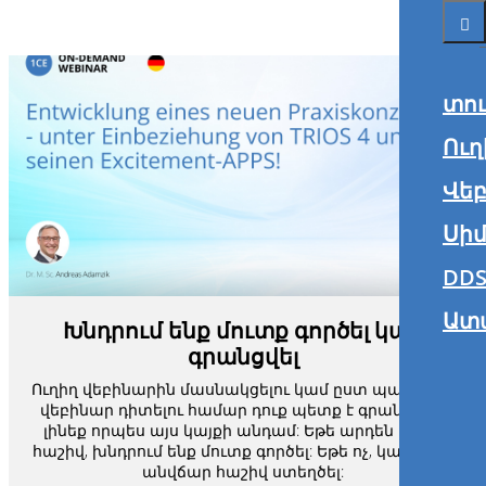
տո
Ուղ
Վե
Սիմ
DDS
Ատ
Խնդրում ենք մուտք գործել կամ
գրանցվել
Ուղիղ վեբինարին մասնակցելու կամ ըստ պահանջի
վեբինար դիտելու համար դուք պետք է գրանցված
լինեք որպես այս կայքի անդամ: Եթե արդեն ունեք
հաշիվ, խնդրում ենք մուտք գործել: Եթե ոչ, կարող եք
անվճար հաշիվ ստեղծել: