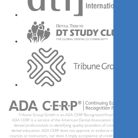
Գրանցվիր հիմա
1
CE
Efficience digitale : Digital
efficiency
Dr.
Thibaud Casas
Tribune Group GmbH is an ADA CERP Recognized Provider.
ADA CERP is a service of the American Dental Association to assist
dental professionals in identifying quality providers of continuing
Գրանցվիր հիմա
dental education. ADA CERP does not approve or endorse individual
courses or instructors, nor does it imply acceptance of credit hours by