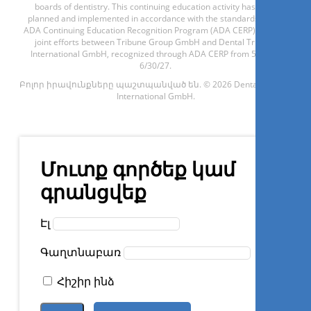
boards of dentistry. This continuing education activity has been
planned and implemented in accordance with the standards of the
ADA Continuing Education Recognition Program (ADA CERP) through
1
CE
joint efforts between Tribune Group GmbH and Dental Tribune
International GmbH, recognized through ADA CERP from 5/1/24 -
6/30/27.
Scanning, designing and
treatment workflow in modern
Բոլոր իրավունքները պաշտպանված են. © 2026 Dental Tribune
implantology
International GmbH.
Dr.
Stavros Pelekanos
Մուտք գործեք կամ
գրանցվեք
Գրանցվիր հիմա
Էլ
Գաղտնաբառ
Հիշիր ինձ
1
CE