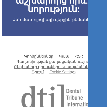
աշխարհից որևէ
նորություն:
Ստոմատոլոգիայի վերջին թեմաները
Գրանցվիր հիմա
1
CE
Efeitos adversos do
Գործընկերներ
Կապ
ՀՏՀ
clareamento dental: como
Գաղտնիության քաղաքականություն
minimizá-los”
Ընդհանուր դրույթներր եւ պայմանները
Դրոշմ
Cookie Settings
Alessandra Pereira de Andrade
Գրանցվիր հիմա