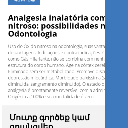
Analgesia inalatória com óxid
nitroso: possibilidades na
Odontologia
Uso do Óxido nitroso na odontologia, suas vantagens e
desvantagens. Indicações e contra indicações. Conhecido
como Gás Hilariante, não se combina com nenhuma
estrutura do corpo humano. Age na córtex cerebral.
Eliminado sem ser metabolizado. Promove discreta
depressão miocárdica. Morbidade baixíssima (salivação
diminuída, sangramento diminuído). O estado de sedação 
analgesia é prontamente reversível com a administração d
Oxigênio a 100% e sua mortalidade é zero.
Մուտք գործեք կամ
գրանցվեք