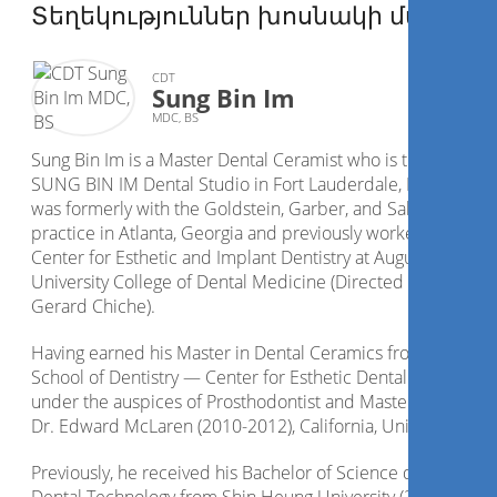
Տեղեկություններ խոսնակի մասին
CDT
Sung Bin Im
MDC, BS
Sung Bin Im is a Master Dental Ceramist who is the CEO of
SUNG BIN IM Dental Studio in Fort Lauderdale, Florida. He
was formerly with the Goldstein, Garber, and Salama
practice in Atlanta, Georgia and previously worked with
Center for Esthetic and Implant Dentistry at Augusta
University College of Dental Medicine (Directed by Dr.
Gerard Chiche).
Having earned his Master in Dental Ceramics from UCLA
School of Dentistry — Center for Esthetic Dental Design,
under the auspices of Prosthodontist and Master Ceramist
Dr. Edward McLaren (2010-2012), California, United States.
Previously, he received his Bachelor of Science degree in