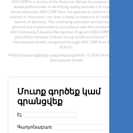
ADA CERP is a service of the American Dental Association to assist
dental professionals in identifying quality providers of continuing
dental education. ADA CERP does not approve or endorse individual
courses or instructors, nor does it imply acceptance of credit hours by
boards of dentistry. This continuing education activity has been
1.5
CE
planned and implemented in accordance with the standards of the
ADA Continuing Education Recognition Program (ADA CERP) through
Full digital approach for
joint efforts between Tribune Group GmbH and Dental Tribune
complex oral rehabilitations
International GmbH, recognized through ADA CERP from 5/1/24 -
6/30/27.
on implants
Բոլոր իրավունքները պաշտպանված են. © 2026 Dental Tribune
International GmbH.
CDT
Cristian Petri
Մուտք գործեք կամ
գրանցվեք
Գրանցվիր հիմա
Էլ
Գաղտնաբառ
1.5
CE