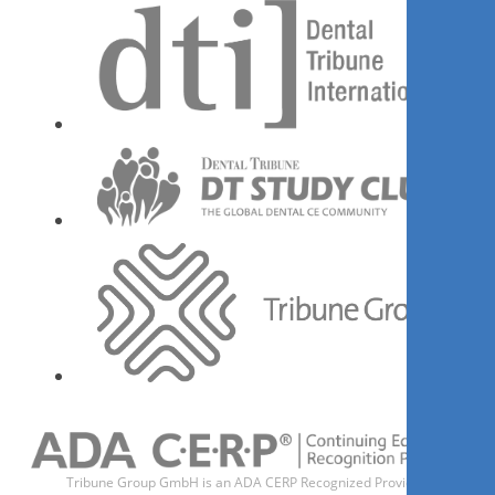
Գրանցվիր հիմա
1
CE
Amber Press or Amber Mill &
Cerabien MiLai: A perfect
combination
MDT
Andreas Chatzimpatzakis
Գրանցվիր հիմա
Tribune Group GmbH is an ADA CERP Recognized Provider.