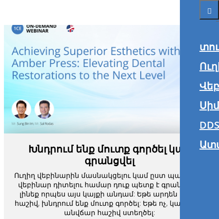
տո
Ուղ
Վե
Սիմ
DDS
Ատ
Խնդրում ենք մուտք գործել կամ
գրանցվել
Ուղիղ վեբինարին մասնակցելու կամ ըստ պահանջի
վեբինար դիտելու համար դուք պետք է գրանցված
լինեք որպես այս կայքի անդամ: Եթե արդեն ունեք
հաշիվ, խնդրում ենք մուտք գործել: Եթե ոչ, կարող եք
անվճար հաշիվ ստեղծել: