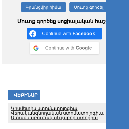
Գրանցվիր հիմա
Մուտք գործել
Մուտք գործեք սոցիալական հաշիվ
Continue with
Facebook
Continue with
Google
ՎԵԲԻՆԱՐ
Կոսմետիկ ստոմատոլոգիա
,
Վերականգնողական ստոմատոլոգիա
,
Ատամնաբուժական լաբորատորիա