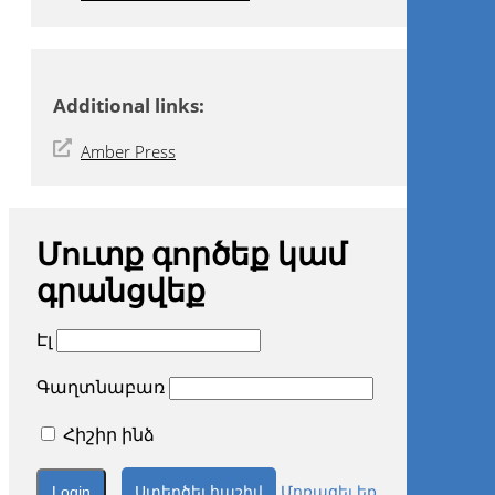
Additional links:
Amber Press
Մուտք գործեք կամ
գրանցվեք
Էլ
Գաղտնաբառ
Հիշիր ինձ
Ստեղծել հաշիվ
Մոռացել եք