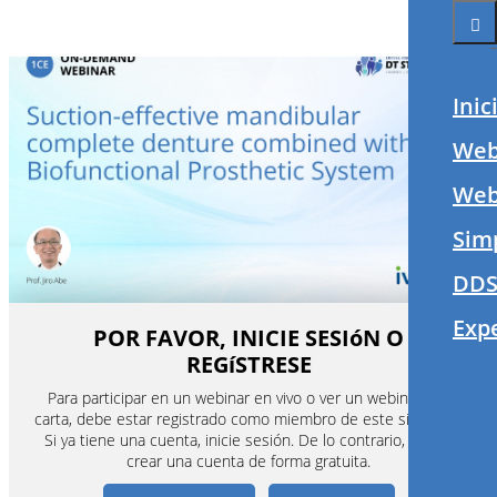
Inic
Web
Webi
Sim
DDS
Exp
POR FAVOR, INICIE SESIóN O
REGíSTRESE
Para participar en un webinar en vivo o ver un webinar a la
carta, debe estar registrado como miembro de este sitio web.
Si ya tiene una cuenta, inicie sesión. De lo contrario, puede
crear una cuenta de forma gratuita.