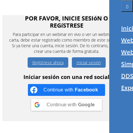
POR FAVOR, INICIE SESIóN O
REGíSTRESE
Inic
Para participar en un webinar en vivo o ver un webinar a la
Web
carta, debe estar registrado como miembro de este sitio web.
Si ya tiene una cuenta, inicie sesión. De lo contrario, puede
Webi
crear una cuenta de forma gratuita.
Regístrese ahora
Iniciar sesión
Sim
DDS
Iniciar sesión con una red social
Exp
Continue with
Facebook
Continue with
Google