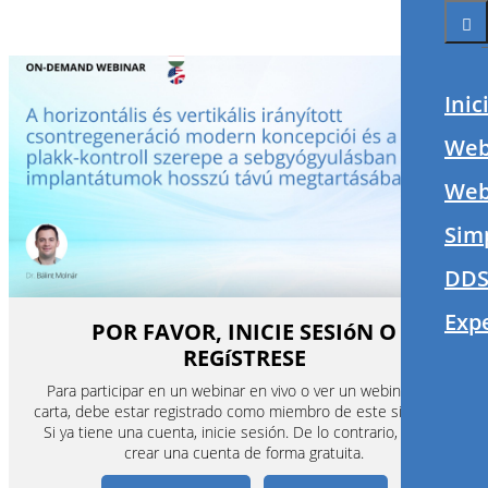
Inic
Web
Webi
Sim
DDS
Exp
POR FAVOR, INICIE SESIóN O
REGíSTRESE
Para participar en un webinar en vivo o ver un webinar a la
carta, debe estar registrado como miembro de este sitio web.
Si ya tiene una cuenta, inicie sesión. De lo contrario, puede
crear una cuenta de forma gratuita.