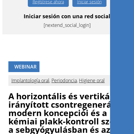
Regístrese ahora
Iniciar sesión
Iniciar sesión con una red social
[nextend_social_login]
WEBINAR
Implantología oral
,
Periodoncia
,
Higiene oral
A horizontális és vertikális
irányított csontregeneráció
modern koncepciói és a
kémiai plakk-kontroll szerepe
a sebgyógyulásban és az