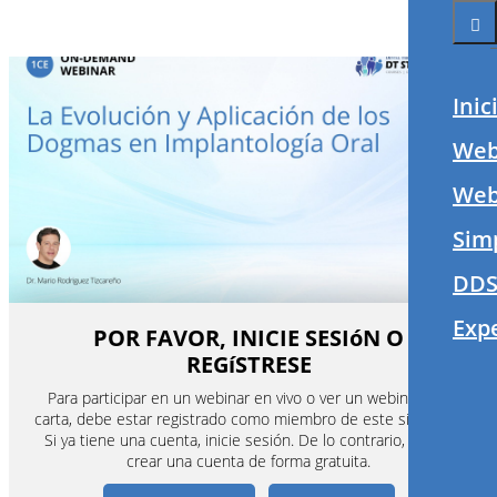
Inic
Web
Webi
Sim
DDS
Exp
POR FAVOR, INICIE SESIóN O
REGíSTRESE
Para participar en un webinar en vivo o ver un webinar a la
carta, debe estar registrado como miembro de este sitio web.
Si ya tiene una cuenta, inicie sesión. De lo contrario, puede
crear una cuenta de forma gratuita.