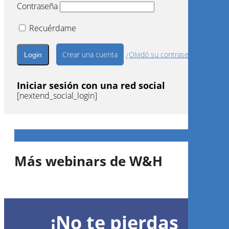
Contraseña
Recuérdame
Crear una cuenta
¿Olvidó su contraseña?
Iniciar sesión con una red social
[nextend_social_login]
Más webinars de W&H
Cirugía oral de última
generación mínimamente
¡No te pierdas
invasiva