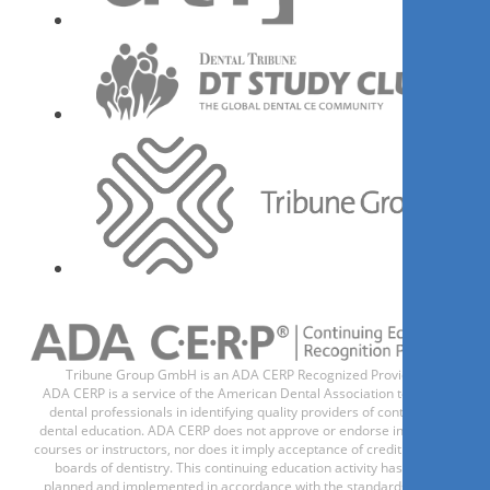
Regístrese ahora
1
CE
El covid -19 llegó para
quedarse, la tecnología
también!
Dr.
Sarkis Mena
Tribune Group GmbH is an ADA CERP Recognized Provider.
ADA CERP is a service of the American Dental Association to assist
dental professionals in identifying quality providers of continuing
Regístrese ahora
dental education. ADA CERP does not approve or endorse individual
courses or instructors, nor does it imply acceptance of credit hours by
boards of dentistry. This continuing education activity has been
planned and implemented in accordance with the standards of the