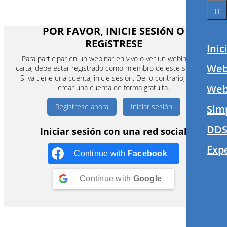
POR FAVOR, INICIE SESIóN O
REGíSTRESE
Inic
Para participar en un webinar en vivo o ver un webinar a la
Web
carta, debe estar registrado como miembro de este sitio web.
Si ya tiene una cuenta, inicie sesión. De lo contrario, puede
Webi
crear una cuenta de forma gratuita.
Regístrese ahora
Iniciar sesión
Sim
DDS
Iniciar sesión con una red social
Exp
Continue with
Facebook
Continue with
Google