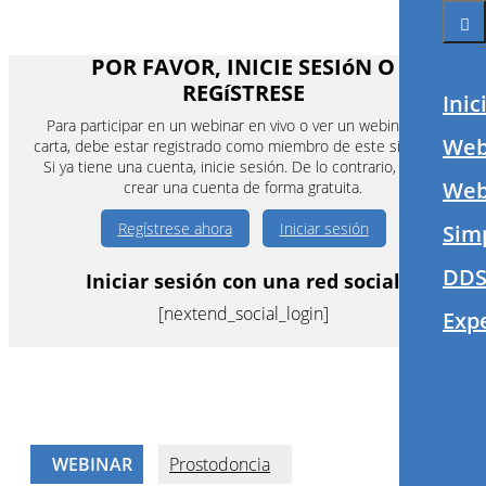
Inic
Web
Webi
Sim
DDS
Exp
POR FAVOR, INICIE SESIóN O
REGíSTRESE
Para participar en un webinar en vivo o ver un webinar a la
carta, debe estar registrado como miembro de este sitio web.
Si ya tiene una cuenta, inicie sesión. De lo contrario, puede
crear una cuenta de forma gratuita.