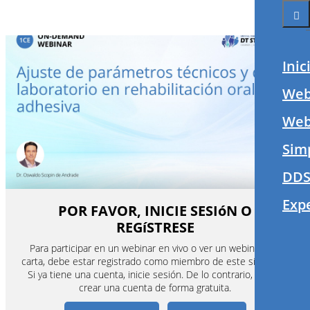
Inic
Web
Webi
Sim
DDS
Exp
POR FAVOR, INICIE SESIóN O
REGíSTRESE
Para participar en un webinar en vivo o ver un webinar a la
carta, debe estar registrado como miembro de este sitio web.
Si ya tiene una cuenta, inicie sesión. De lo contrario, puede
crear una cuenta de forma gratuita.