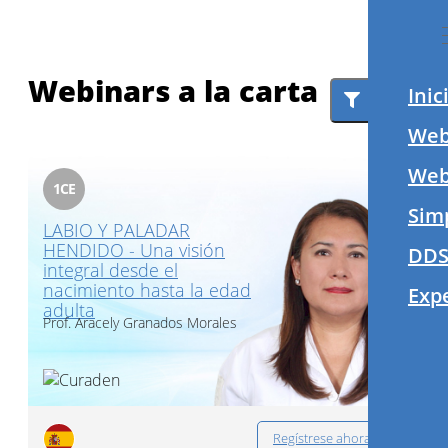
Webinars a la carta
Inic
Filter
Web
Webi
1
CE
Sim
LABIO Y PALADAR
HENDIDO - Una visión
DDS
integral desde el
nacimiento hasta la edad
Exp
adulta
Prof.
Aracely Granados Morales
Regístrese ahora