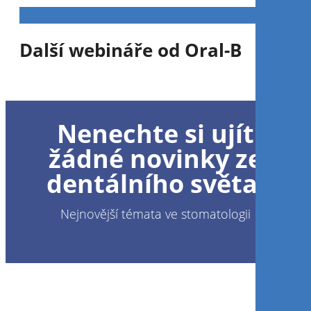
Další webináře od Oral-B
1
CE
Nenechte si ujít
Periodontics in general dental
practice: A Practical approach
žádné novinky ze
dentálního světa!
Amit Patel
Nejnovější témata ve stomatologii
Zaregistrujte se nyní