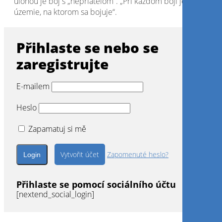
úlohou je boj s „nepriateľom“. „Pri každom boji je zničené a
územie, na ktorom sa bojuje“.
Přihlaste se nebo se
zaregistrujte
E-mailem
Heslo
Zapamatuj si mě
Vytvořit účet
Zapomenuté heslo?
Přihlaste se pomocí sociálního účtu
[nextend_social_login]