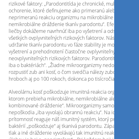
rizikové faktory: „Parodontitída je chronické, multifaktoriáln
ochorenie, ktoré definujeme ako primeranú alebo
neprimeranú reakciu organizmu na mikrobiálne a
nemikrobiálne dráždenie tkanív parodontu“. Efektívny plán
liečby dokážeme navrhnúť iba po vyšetrení a odstránení
všetkých ovplyvniteľných rizikových faktorov. Následné
udržanie tkanív parodontu vo fáze stability je možné iba po
vyšetrení a prehodnotení čiastočne ovplyvniteľných a
neovplyvniteľných rizikových faktorov. Parodontitída „nie je
iba o baktériách“. „Žiadne mikroorganizmy nedokážu
rozpustiť zub ani kosť, o čom svedčia nálezy zubov a kostier
hroboch aj po 100 rokoch, dokonca po tisícročiach.
Alveolárnu kosť poškodzuje imunitná reakcia organizmu, v
ktorom prebieha mikrobiálne, nemikrobiálne alebo
kombinované dráždenie“. Mikroorganizmy samotné kosť
nepoškodia „iba vyvolajú obrannú reakciu“. Na ich
prítomnosť reaguje náš imunitný systém, ktorý pri „ničení“
baktérií „poškodzuje“ aj tkanivá parodontu. Zápal, nadmern
tlak a iné dráždenie vyvolávajú tak imunitnú reakciu, ktorej