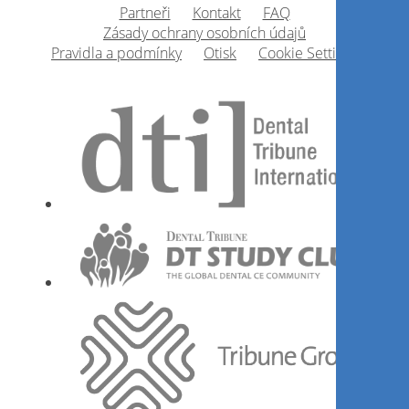
Partneři
Kontakt
FAQ
Zásady ochrany osobních údajů
1
CE
Pravidla a podmínky
Otisk
Cookie Settings
Minimum intervention oral
health management in the
older adult
Prof.
Avijit Banerjee
Zaregistrujte se nyní
Lékař – dentální hygienistka –
pacient a jejich role při
úspěšné paro léčbě