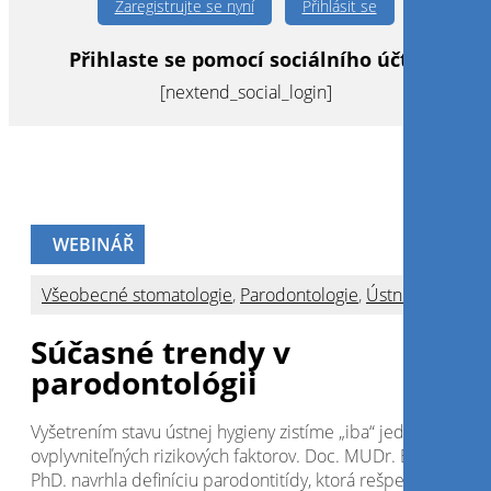
Zaregistrujte se nyní
Přihlásit se
Přihlaste se pomocí sociálního účtu
[nextend_social_login]
WEBINÁŘ
Všeobecné stomatologie
,
Parodontologie
,
Ústní hygiena
Súčasné trendy v
parodontológii
Vyšetrením stavu ústnej hygieny zistíme „iba“ jeden z
ovplyvniteľných rizikových faktorov. Doc. MUDr. Eva Kovaľov
PhD. navrhla definíciu parodontitídy, ktorá rešpektuje všetk