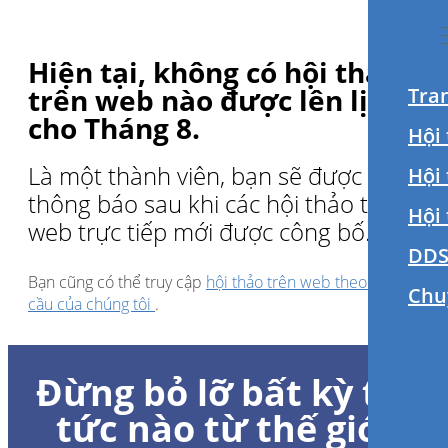
Hiện tại, không có hội thảo
trên web nào được lên lịch
Tra
cho Tháng 8.
Hội 
Là một thành viên, bạn sẽ được
Hội
thông báo sau khi các hội thảo trên
Hội
web trực tiếp mới được công bố.
DDS
Bạn cũng có thể truy cập
hội thảo trên web theo yêu
Chu
cầu của chúng tôi
.
Đừng bỏ lỡ bất kỳ tin
tức nào từ thế giới