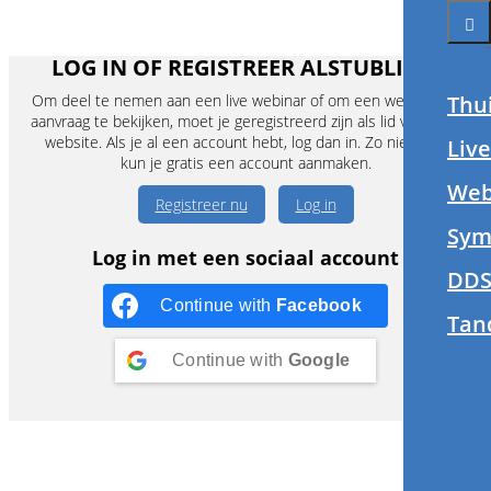
LOG IN OF REGISTREER ALSTUBLIEFT
Om deel te nemen aan een live webinar of om een webinar op
Thu
aanvraag te bekijken, moet je geregistreerd zijn als lid van deze
website. Als je al een account hebt, log dan in. Zo niet, dan
Liv
kun je gratis een account aanmaken.
Web
Registreer nu
Log in
Sym
Log in met een sociaal account
DDS
Continue with
Facebook
Tan
Continue with
Google