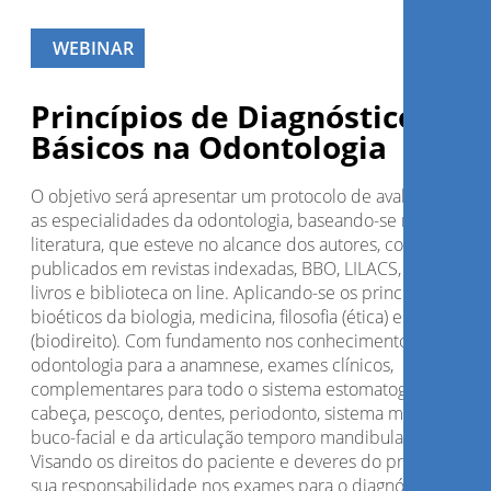
WEBINAR
Princípios de Diagnósticos
Básicos na Odontologia
O objetivo será apresentar um protocolo de avaliação para
as especialidades da odontologia, baseando-se na revisão 
literatura, que esteve no alcance dos autores, como: artigos
publicados em revistas indexadas, BBO, LILACS, SCIELO,
livros e biblioteca on line. Aplicando-se os princípios
bioéticos da biologia, medicina, filosofia (ética) e direito
(biodireito). Com fundamento nos conhecimentos básicos 
odontologia para a anamnese, exames clínicos,
complementares para todo o sistema estomatognático:
cabeça, pescoço, dentes, periodonto, sistema muscular
buco-facial e da articulação temporo mandibular (ATM).
Visando os direitos do paciente e deveres do profissional
sua responsabilidade nos exames para o diagnóstico e