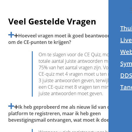
Veel Gestelde Vragen
Thu
Hoeveel vragen moet ik goed beantwoorden
Liv
om de CE-punten te krijgen?
Web
Om te slagen voor de CE Quiz, moet het
totale aantal juiste antwoorden minimaal
Sym
75% van het aantal vragen zijn. Voor een
CE-quiz met 4 vragen moet u ten minste
DDS
3 juiste antwoorden geven, terwijl u voor
Tan
een CE-quiz met 8 vragen ten minste 6
juiste antwoorden moet geven.
Ik heb geprobeerd me als nieuw lid van dit
platform te registreren, maar ik heb geen
bevestigingsmail ontvangen, wat moet ik doen?