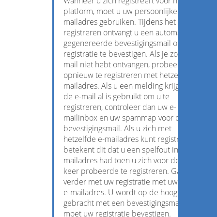
Wanneer u zich registreert voor het
platform, moet u uw persoonlijke e-
mailadres gebruiken. Tijdens het
registreren ontvangt u een automatisch
gegenereerde bevestigingsmail om uw
registratie te bevestigen. Als je zo'n e-
mail niet hebt ontvangen, probeer je dan
opnieuw te registreren met hetzelfde e-
mailadres. Als u een melding krijgt dat
de e-mail al is gebruikt om u te
registreren, controleer dan uw e-
mailinbox en uw spammap voor de
bevestigingsmail. Als u zich met
hetzelfde e-mailadres kunt registreren,
betekent dit dat u een spelfout in uw e-
mailadres had toen u zich voor de eerste
keer probeerde te registreren. Ga
verder met uw registratie met uw juiste
e-mailadres. U wordt op de hoogte
gebracht met een bevestigingsmail; u
moet uw registratie bevestigen.