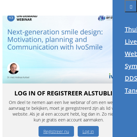
Thu
Liv
Web
Sym
DDS
Tan
LOG IN OF REGISTREER ALSTUBLIEFT
Om deel te nemen aan een live webinar of om een webinar op
aanvraag te bekijken, moet je geregistreerd zijn als lid van deze
website. Als je al een account hebt, log dan in. Zo niet, dan
kun je gratis een account aanmaken.
Registreer nu
Log in